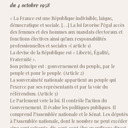
du 4 octobre 1958
« La France est une République indivisible, laïque,
démocratique et sociale. [….] La loi favorise l’égal accès
des femmes et des hommes aux mandats électoraux et
fonctions électives ainsi qu’aux responsabilités
professionnelles et sociales »( article 1)
La devise de la République est « Liberté, Égalité,
Fraternité ».
Son principe est : gouvernement du peuple, par le
peuple et pour le peuple. (Article 2)
La souveraineté nationale appartient au peuple qui
l’exerce par ses représentants et par la voie du
référendum. (Article 3)
Le Parlement vote la loi. Il contrôle l’action du
Gouvernement. Il évalue les politiques publiques. Il
comprend l’Assemblée nationale et le Sénat. Les députés
à l’Assemblée nationale, dont le nombre ne peut excéder
cinq cent soixante-dix-sept, sont élus au suffrage direct.